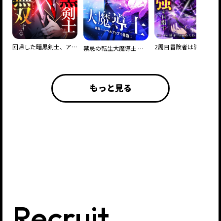
回帰した暗黒剣士、アカデミーで無双する
2周目冒険者は隠しクラス〈重力使い〉で最強を目指す
禁忌の転生大魔導士 ～無能からレベルアップで最強に～
もっと見る
Recruit